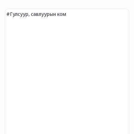
#Гулсуур, савлуурын ком
#