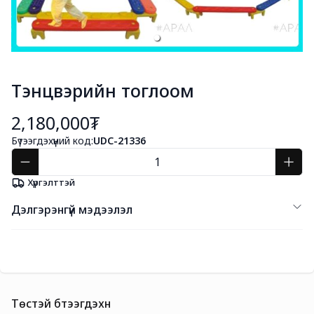
Тэнцвэрийн тоглоом
2,180,000₮
Бүтээгдэхүүний код:
UDC-21336
Хүргэлттэй
Дэлгэрэнгүй мэдээлэл
Төстэй бүтээгдэхүүн