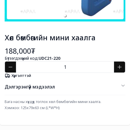
Хөл бөмбөгийн мини хаалга
188,000₮
Бүтээгдэхүүний код:
UDC21-220
Хүргэлттэй
Дэлгэрэнгүй мэдээлэл
Бага насны хүүхдүүд тоглох хөл бөмбөгийн мини хаалга.
Хэмжээ: 125х79х63 см (L*W*H)