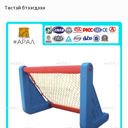
Төстэй бүтээгдэхүүн