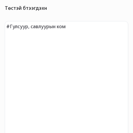
Төстэй бүтээгдэхүүн
#Гулсуур, савлуурын ком
#