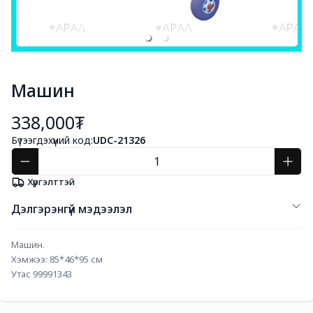
Машин
338,000₮
Бүтээгдэхүүний код:
UDC-21326
Хүргэлттэй
Дэлгэрэнгүй мэдээлэл
Машин. 
Хэмжээ: 85*46*95 см
Утас 99991343