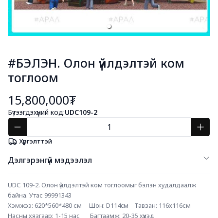
#БЭЛЭН. Олон үйлдэлтэй ком
тоглоом
15,800,000₮
Бүтээгдэхүүний код:
UDC109-2
Хүргэлттэй
Дэлгэрэнгүй мэдээлэл
UDС 109-2. Олон үйлдэлтэй ком тоглоомыг бэлэн худалдаалж 
байна. Утас 99991343
Хэмжээ: 620*560*480 см     Шон: D114cм    Тавзан: 116х116см
Насны хязгаар: 1-15 нас       Багтаамж: 20-35 хүүхэд