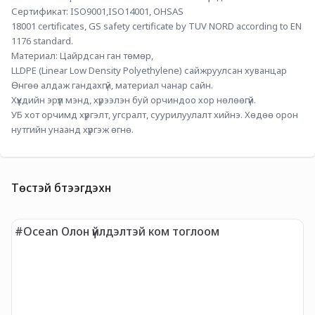
Сертификат: ISO9001,ISO14001, OHSAS 
18001 certificates, GS safety certificate by TUV NORD according to EN
1176 standard.
Материал: Цайрдсан ган төмөр, 
LLDPE (Linear Low Density Polyethylene) сайжруулсан хуванцар
Өнгөө алдаж гандахгүй, материал чанар сайн. 
Хүүхдийн эрүүл мэнд, хүрээлэн буй орчиндоо хор нөлөөгүй. 
УБ хот орчимд хүргэлт, угсралт, суурилуулалт хийнэ. Хөдөө орон 
нутгийн унаанд хүргэж өгнө. 
Төстэй бүтээгдэхүүн
-
#Ocean Олон үйлдэлтэй ком тоглоом