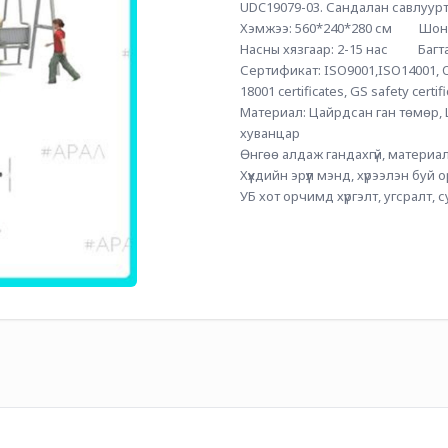
UDC19079-03. Сандалан савлуурт
Хэмжээ: 560*240*280 см         Шон
Насны хязгаар: 2-15 нас          Багт
Сертификат: ISO9001,ISO14001, 
18001 certificates, GS safety cert
Материал: Цайрдсан ган төмөр, L
хуванцар
Өнгөө алдаж гандахгүй, материал
Хүүхдийн эрүүл мэнд, хүрээлэн буй
УБ хот орчимд хүргэлт, угсралт, 