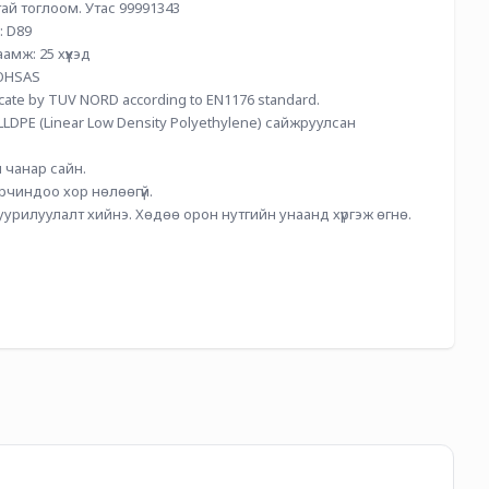
ай тоглоом. Утас 99991343
: D89
аамж: 25 хүүхэд
OHSAS 
ificate by TUV NORD according to EN1176 standard.
LDPE (Linear Low Density Polyethylene) сайжруулсан 
 чанар сайн. 
 орчиндоо хор нөлөөгүй. 
суурилуулалт хийнэ. Хөдөө орон нутгийн унаанд хүргэж өгнө. 
-
3