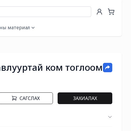
ны материал
авлууртай ком тоглоом
САГСЛАХ
ЗАХИАЛАХ