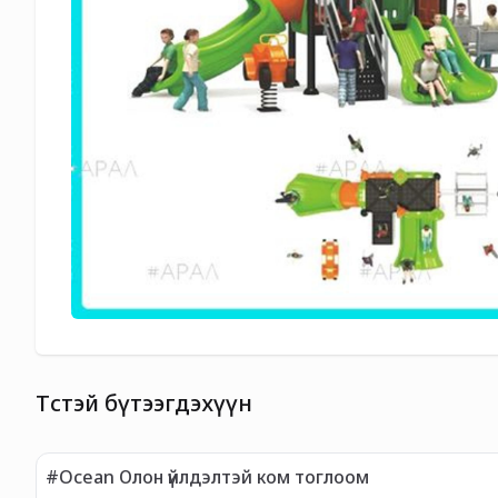
Төстэй бүтээгдэхүүн
#Ocean Олон үйлдэлтэй ком тоглоом