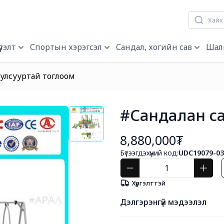
лэлт
Спортын хэрэгсэл
Сандал, хогийн сав
Шал
Гулсууртай тоглоом
#Сандалан с
8,880,000₮
Бүтээгдэхүүний код:
UDC19079-03
Хүргэлттэй
Дэлгэрэнгүй мэдээлэл