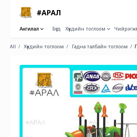
#АРАЛ
Ангилал
Бүгд
Хүүхдийн тоглоом
Чийрэгжүү
All
Хүүхдийн тоглоом
Гадна талбайн тоглоом