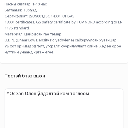
Насны хязгаар: 1-10 нас
Багтаамж: 10 хүүхэд
Сертификат: ISO9001,ISO14001, OHSAS 
18001 certificates, GS safety certificate by TUV NORD according to EN
1176 standard.
Материал: Цайрдсан ган төмөр, 
LLDPE (Linear Low Density Polyethylene) сайжруулсан хуванцар
УБ хот орчимд хүргэлт, угсралт, суурилуулалт хийнэ. Хөдөө орон 
нутгийн унаанд хүргэж өгнө.
Төстэй бүтээгдэхүүн
-
#Ocean Олон үйлдэлтэй ком тоглоом