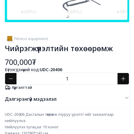
Fitness equipment
Чийрэгжүүлэлтийн төхөөрөмж
700,000₮
Бүтээгдэхүүний код:
UDC-20406
Хүргэлттэй
Дэлгэрэнгүй мэдээлэл
UDC-20406 Дасгалын төхөөрөмж /нуруу үрэлт/-ийг захиалгаар 
нийлүүлнэ.
Нийлүүлэх хугацаа: 10 хоног 
Хэмжээ: 135*80*142 см