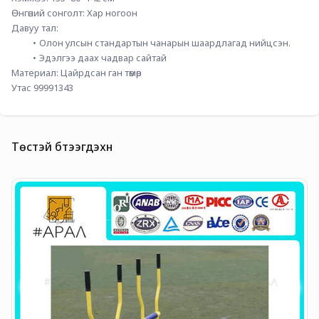
Өнгөний сонголт: Хар ногоон
Давуу тал: 
Олон улсын стандартын чанарын шаардлагад нийцсэн.
Эдэлгээ даах чадвар сайтай
Материал: Цайрдсан ган төмөр
Утас 99991343
Төстэй бүтээгдэхүүн