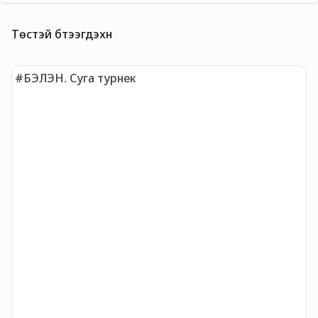
Төстэй бүтээгдэхүүн
#БЭЛЭН. Суга турнек
#