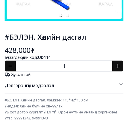
#БЭЛЭН. Хөлийн дасгал
428,000₮
Бүтээгдэхүүний код:
UD114
Хүргэлттэй
Дэлгэрэнгүй мэдээлэл
#БЭЛЭН. Хөлийн дасгал. Хэмжээ: 115*42*130 см 
Үйлдэл: Хөлийн булчин хөгжүүлэх
УБ хот дотор хүргэлт ҮНЭГҮЙ. Орон нутгийн унаанд хүргэж өгнө.
Утас: 99991343, 94991343