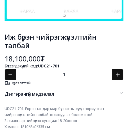
Иж бүрэн чийрэгжүүлэлтийн
талбай
18,100,000₮
Бүтээгдэхүүний код:
UDC21-701
Хүргэлттэй
Дэлгэрэнгүй мэдээлэл
UDC21-701. Евро стандартаар бүх насны хүмүүст зориулсан 
чийрэгжүүлэлтийн талбай тохижуулах боломжтой. 
Захиалгаар нийлүүлэх хугацаа: 18-20хоног
Хэмжээ: 1810*840*335 см