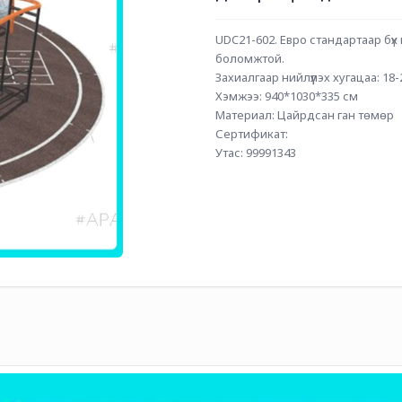
UDC21-602. Евро стандартаар бүх 
боломжтой. 
Захиалгаар нийлүүлэх хугацаа: 18
Хэмжээ: 940*1030*335 см
Материал: Цайрдсан ган төмөр
Сертификат: 
Утас: 99991343