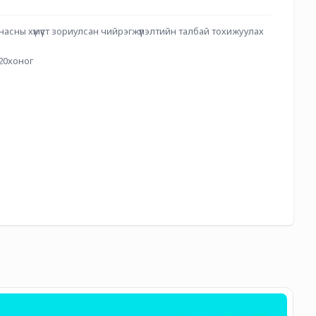
насны хүмүүст зориулсан чийрэгжүүлэлтийн талбай тохижуулах 
-20хоног