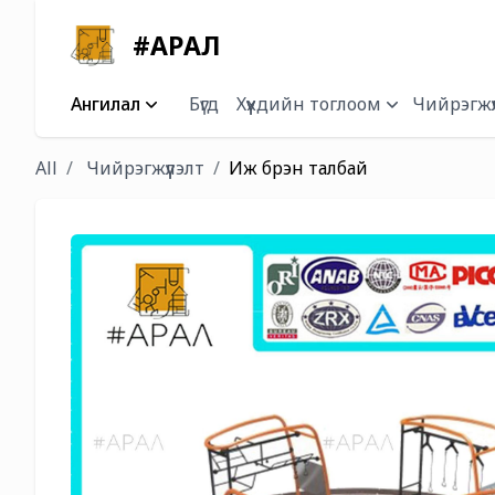
#АРАЛ
Ангилал
Бүгд
Хүүхдийн тоглоом
Чийрэгжүү
All
Чийрэгжүүлэлт
Иж бүрэн талбай