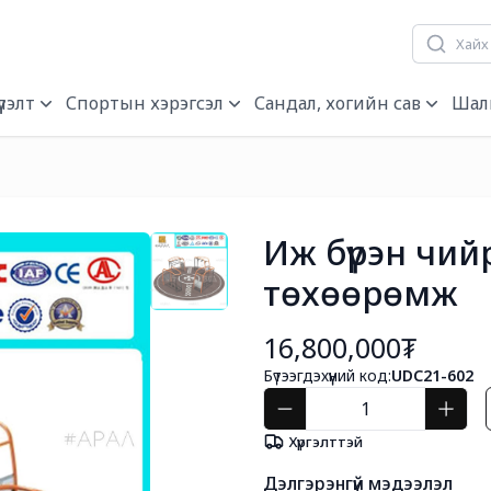
лэлт
Спортын хэрэгсэл
Сандал, хогийн сав
Шал
Иж бүрэн чий
төхөөрөмж
16,800,000₮
Бүтээгдэхүүний код:
UDC21-602
Хүргэлттэй
Дэлгэрэнгүй мэдээлэл