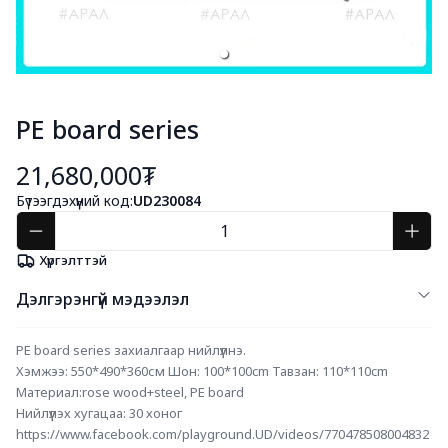
PE board series
21,680,000₮
Бүтээгдэхүүний код:
UD230084
Хүргэлттэй
Дэлгэрэнгүй мэдээлэл
PE board series захиалгаар нийлүүлнэ.
Xэмжээ: 550*490*360см Шон: 100*100cm Тавзан: 110*110cm
Материал:rose wood+steel, PE board
Нийлүүлэх хугацаа: 30 хоног
https://www.facebook.com/playground.UD/videos/770478508004832