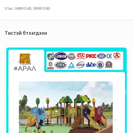
Утас: 94991343, 99991343
Төстэй бүтээгдэхүүн