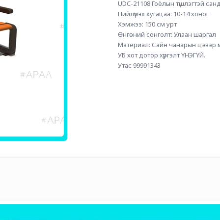
UDC-21108 Гоёлын түшлэгтэй санд
Нийлүүлэх хугацаа: 10-14 хоног
Хэмжээ: 150 см урт
Өнгөний сонголт: Улаан шаргал
Материал: Сайн чанарын цэвэр 
УБ хот дотор хүргэлт ҮНЭГҮЙ. 
Утас 99991343