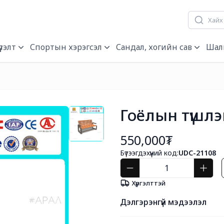
лэлт
Спортын хэрэгсэл
Сандал, хогийн сав
Шал
Гоёлын түшлэ
550,000₮
Бүтээгдэхүүний код:
UDC-21108
Хүргэлттэй
Дэлгэрэнгүй мэдээлэл