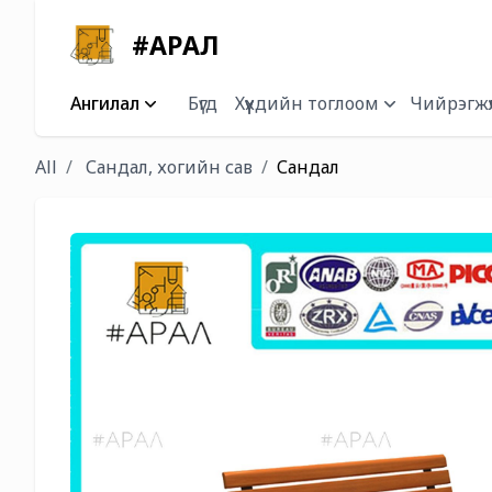
#АРАЛ
Ангилал
Бүгд
Хүүхдийн тоглоом
Чийрэгжүү
All
Сандал, хогийн сав
Сандал