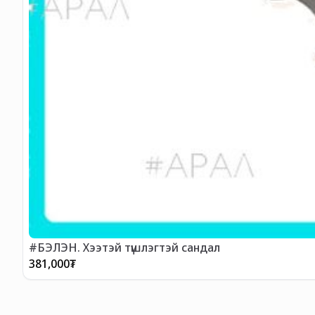
#БЭЛЭН. Хээтэй түшлэгтэй сандал
381,000
₮