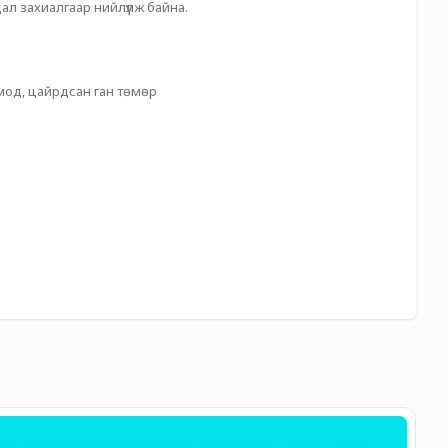
ал захиалгаар нийлүүлж байна. 
мод, цайрдсан ган төмөр 